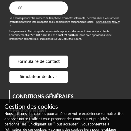
« En renseignant votre numéro de téléphone, vous êtes informé(e) de votre droit à vous inscrire
gratuitement sur la liste d'opposition au démarchage téléphonique Bloctel :
www.bloctel.gouv.fr
.
»
Usage réservé : Ce champs de demande de rappel est strictement réservé à nos clients.
Conformément à l'
Art. L34-5 du CPCE
et à l'
Art. 21 du RGPD
, nous nous opposons à toute
prospection commerciale. Plus d'infos sur
CNIL
et
Signal-Spam
.
Formulaire de contact
Simulateur de devis
CONDITIONS GÉNÉRALES
Gestion des cookies
• Mentions légales
Nous utilisons des cookies pour améliorer votre expérience sur notre site,
• Infos cookies
analyser notre trafic et vous proposer des contenus et publicités
• Vie privée
personnalisés. En cliquant sur "Tout accepter", vous consentez à
l'utilisation de ces cookies, y compris des cookies tiers pour le ciblage