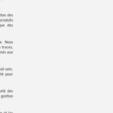
tion des
produits
que des
ux. Nous
 traces,
rmés aux
il sain.
ité pour
reté des
 gestion