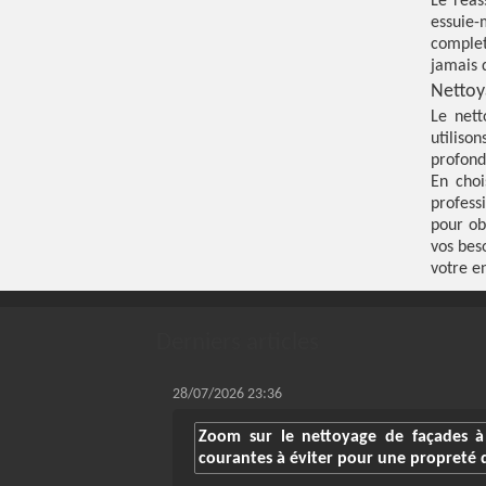
Le réas
essuie-
complet
jamais 
Nettoy
Le nett
utilis
profond
En choi
profess
pour ob
vos bes
votre e
Derniers articles
28/07/2026 23:36
Zoom sur le nettoyage de façades à 
courantes à éviter pour une propreté 