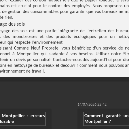
sort régulier des consommables tels que le papier toilette, le savo
mains est crucial pour le confort des employés. Nous proposons un
 de gestion des consommables pour garantir que vos bureaux ne 
de rien.
age des sols
oyage des sols est une partie intégrante de l'entretien des burea
ons des monobrosses et des produits écologiques pour un netto
eur qui respecte l'environnement.
sissant Comme Neuf Proprete, vous bénéficiez d'un service de n
ionnel à Montpellier qui s'adapte à vos besoins. Utilisez notre
Si
tenir un devis personnalisé. Contactez-nous dès aujourd'hui pour dis
oins en nettoyage de bureaux et découvrir comment nous pouvons a
nvironnement de travail.
14/07/2026 22:42
Montpellier : erreurs
Comment garantir un
durable
Montpellier ?