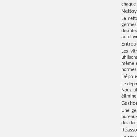
chaque 
Nettoy
Le nett
germes 
désinf
autolav
Entreti
Les vit
utiliso
même en
normes 
Dépous
Le dépo
Nous ut
éliminer
Gestio
Une ges
bureaux
des déc
Réasso