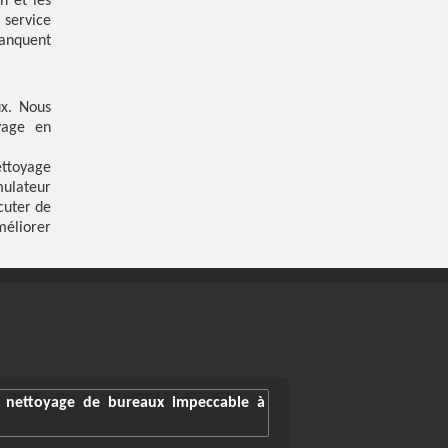
n et les
 service
manquent
ux. Nous
yage en
ettoyage
mulateur
cuter de
méliorer
 nettoyage de bureaux impeccable à