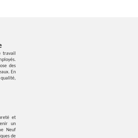
e
 travail
mployés.
ose des
eaux. En
qualité,
preté et
enir un
me Neuf
iques de