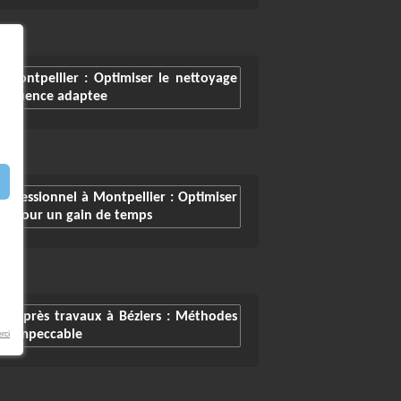
 Montpellier : Optimiser le nettoyage
frequence adaptee
rofessionnel à Montpellier : Optimiser
ux pour un gain de temps
ge après travaux à Béziers : Méthodes
ace impeccable
rci