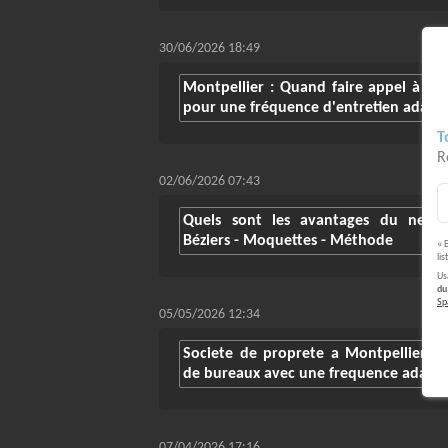
30/06/2026 18:49
Montpellier : Quand faire appel à u
pour une fréquence d'entretien adapt
T
R
02/06/2026 07:43
Quels sont les avantages du nett
Béziers - Moquettes - Méthode
« 
li
Us
du
S
05/05/2026 12:34
Societe de proprete a Montpellier : 
de bureaux avec une frequence adapt
07/04/2026 17:16