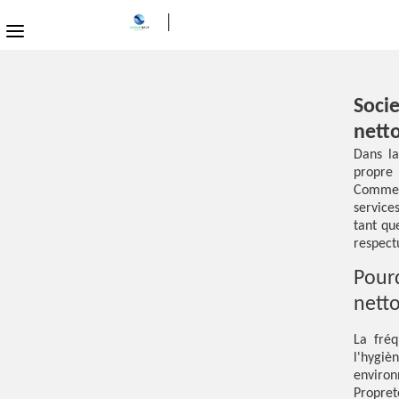
Socie
nett
Dans la
propre 
Comme 
service
tant qu
respect
Pour
nett
La fréq
l'hygi
enviro
Propret