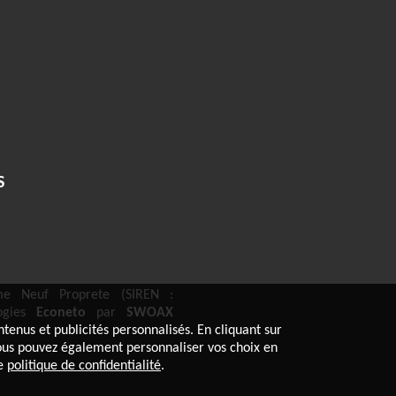
S
e Neuf Proprete (SIREN :
logies
Econeto
par
SWOAX
tenus et publicités personnalisés. En cliquant sur
. Vous pouvez également personnaliser vos choix en
re
politique de confidentialité
.