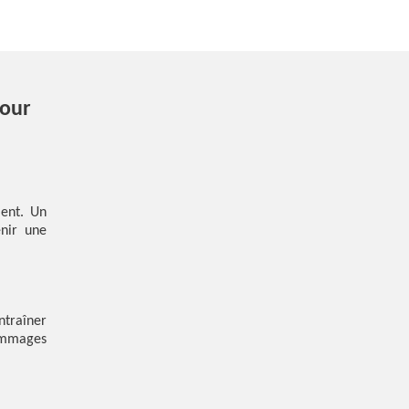
pour
ient. Un
enir une
ntraîner
dommages