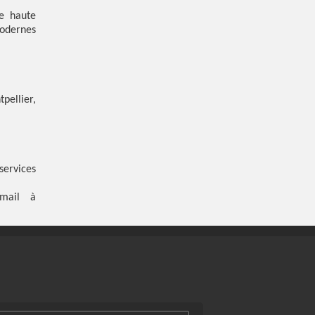
e haute
odernes
pellier,
services
email à