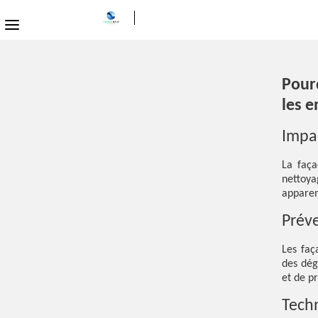
Pourq
les e
Impac
La faça
nettoya
apparen
Prév
Les faç
des dég
et de p
Techn