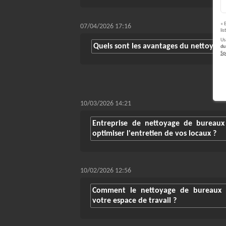
« 
07/04/2026 17:16
li
Us
Quels sont les avantages du nettoyage d
du
S
10/03/2026 14:21
Entreprise de nettoyage de bureaux
optimiser l'entretien de vos locaux ?
10/02/2026 12:56
Comment le nettoyage de bureaux à 
votre espace de travail ?