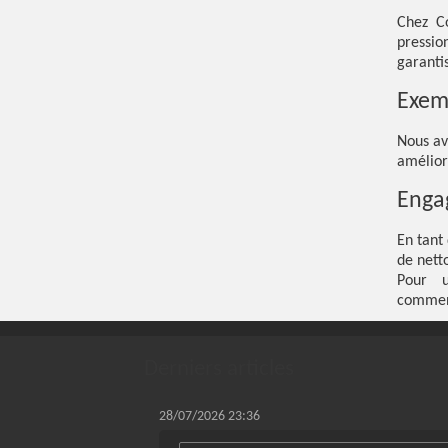
Chez C
pressi
garanti
Exemp
Nous av
amélior
Enga
En tant
de nett
Pour u
commen
Derniers articles
28/07/2026 23:36