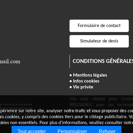
Formulaire de contact
Simulateur de devis
CONDITIONS GÉNÉRALE
• Mentions légales
• Infos cookies
• Vie privée
Site web réalisé pour Comm
905216065) avec les techno
 votre droit à vous inscrire
loctel :
www.bloctel.gouv.fr
. »
France
(SIREN : 831613484)
érience sur notre site, analyser notre trafic et vous proposer des con
éservé à nos clients. Conformément
 ces cookies, y compris des cookies tiers pour le ciblage publicitaire
 toute prospection commerciale.
okies non essentiels. Pour plus d'informations, veuillez consulter not
Tout accepter
Personnaliser
Refuser