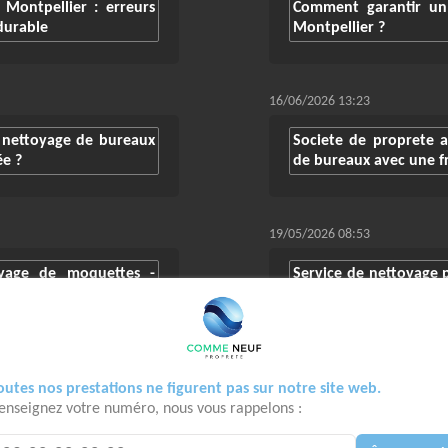
Montpellier : erreurs
Comment garantir un
durable
Montpellier ?
16/06/2026 13:23
n nettoyage de bureaux
Societe de proprete a
ée ?
de bureaux avec une 
19/05/2026 08:53
oyage de moquettes -
Service de nettoyage p
le nettoyage de burea
21/04/2026 15:55
outes nos prestations ne figurent pas sur notre site web.
Optimiser le nettoyage
Entreprise de nettoya
enseignez votre numéro, nous vous rappelons :
ee
efficaces pour un esp