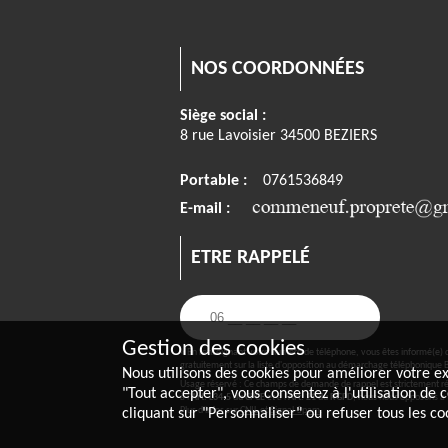
NOS COORDONNÉES
Siège social :
8 rue Lavoisier 34500 BEZIERS
Portable :
0761536849
E-mail :
ETRE RAPPELÉ
Gestion des cookies
« En renseignant votre numéro de téléphone, vous êtes informé(e) de
gratuitement sur la liste d'opposition au démarchage téléphonique B
Nous utilisons des cookies pour améliorer votre exp
Usage réservé : Ce champs de demande de rappel est strictement r
"Tout accepter", vous consentez à l'utilisation de
à l'
Art. L34-5 du CPCE
et à l'
Art. 21 du RGPD
, nous nous opposons à
Plus d'infos sur
CNIL
et
Signal-Spam
.
cliquant sur "Personnaliser" ou refuser tous les co