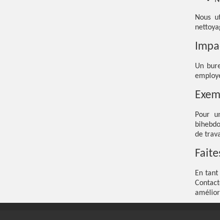
N
Nous u
nettoya
Impac
Un bure
employé
Exem
Pour u
bihebdo
de trava
Fait
En tant
Contac
amélior