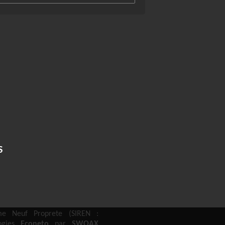
S
e Neuf Proprete (SIREN :
logies
Econeto
par
SWOAX