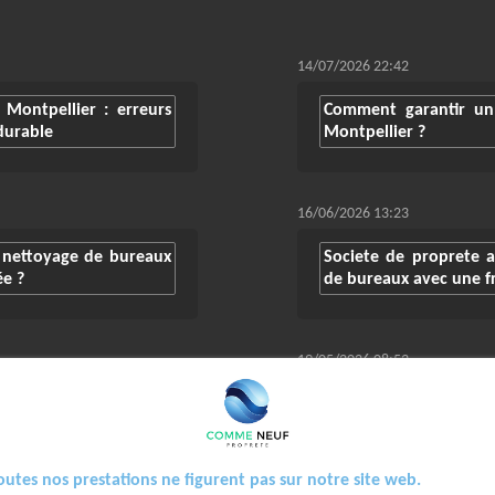
14/07/2026 22:42
Montpellier : erreurs
Comment garantir un
durable
Montpellier ?
16/06/2026 13:23
n nettoyage de bureaux
Societe de proprete a
ée ?
de bureaux avec une 
19/05/2026 08:53
oyage de moquettes -
Service de nettoyage p
le nettoyage de burea
outes nos prestations ne figurent pas sur notre site web.