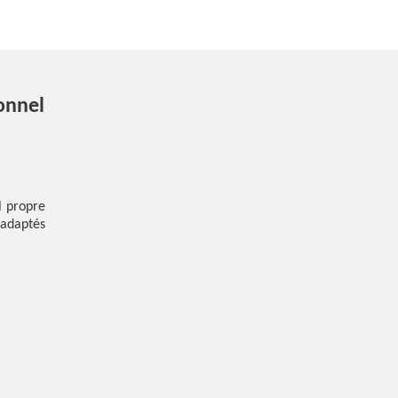
onnel
l propre
 adaptés