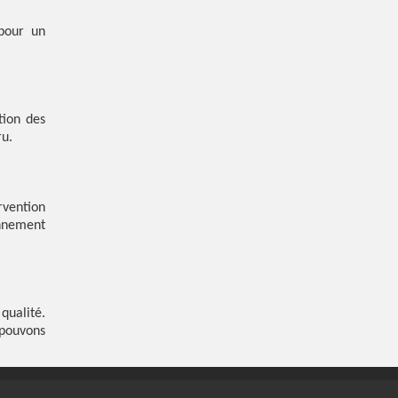
pour un
tion des
ru.
vention
onnement
qualité.
pouvons