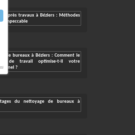
ge après travaux à Béziers : Méthodes
ace impeccable
ge de bureaux à Béziers : Comment le
s de travail optimise-t-il votre
ionnel ?
rci
ntages du nettoyage de bureaux à