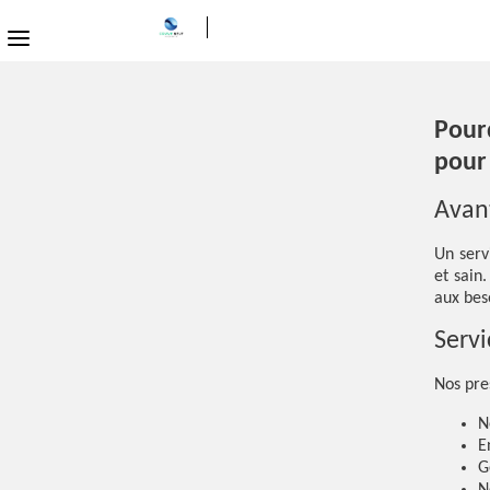
Pourq
pour 
Avant
Un serv
et sain
aux bes
Serv
Nos pres
N
E
G