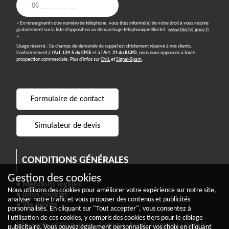
« En renseignant votre numéro de téléphone, vous êtes informé(e) de votre droit à vous inscrire
gratuitement sur la liste d'opposition au démarchage téléphonique Bloctel :
www.bloctel.gouv.fr
.
»
Usage réservé : Ce champs de demande de rappel est strictement réservé à nos clients.
Conformément à l'
Art. L34-5 du CPCE
et à l'
Art. 21 du RGPD
, nous nous opposons à toute
prospection commerciale. Plus d'infos sur
CNIL
et
Signal-Spam
.
Formulaire de contact
Simulateur de devis
CONDITIONS GÉNÉRALES
Gestion des cookies
• Mentions légales
Nous utilisons des cookies pour améliorer votre expérience sur notre site,
• Infos cookies
analyser notre trafic et vous proposer des contenus et publicités
• Vie privée
personnalisés. En cliquant sur "Tout accepter", vous consentez à
l'utilisation de ces cookies, y compris des cookies tiers pour le ciblage
Site web réalisé pour Comme Neuf Proprete (SIREN :
publicitaire. Vous pouvez également personnaliser vos choix en cliquant