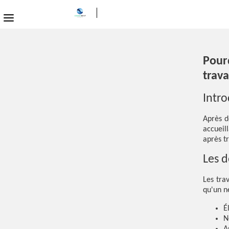
Pourq
trav
Intr
Après d
accuei
après t
Les d
Les tra
qu'un n
É
N