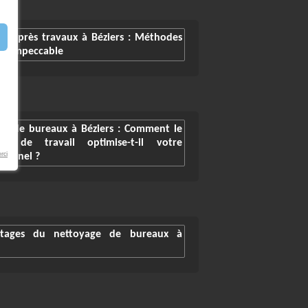
ge après travaux à Béziers : Méthodes
ace impeccable
ge de bureaux à Béziers : Comment le
s de travail optimise-t-il votre
rci
ionnel ?
ntages du nettoyage de bureaux à