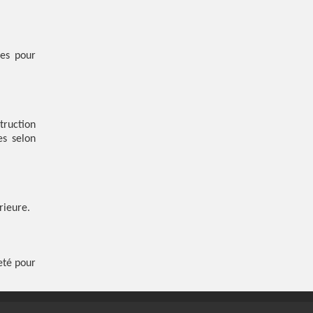
ues pour
truction
es selon
rieure.
eté pour