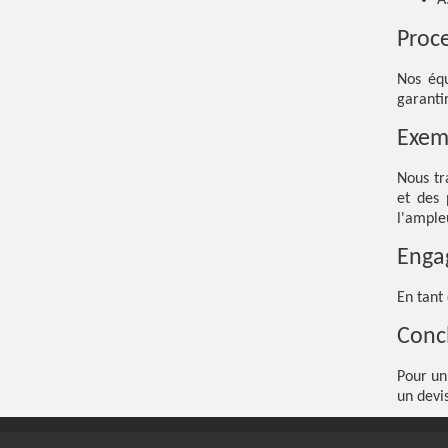
A
Proc
Nos équ
garanti
Exemp
Nous tr
et des 
l'ample
Enga
En tant
Conc
Pour un
un devis