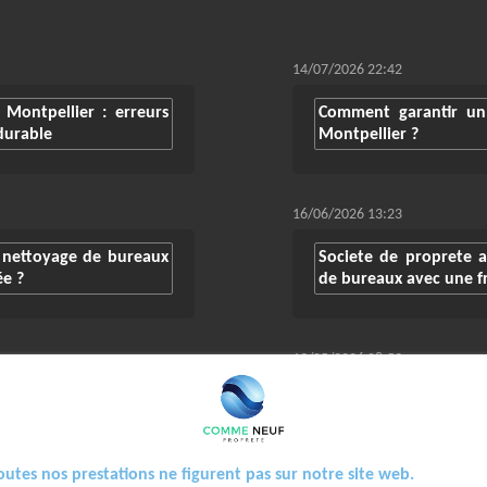
14/07/2026 22:42
Montpellier : erreurs
Comment garantir un
durable
Montpellier ?
16/06/2026 13:23
n nettoyage de bureaux
Societe de proprete a
ée ?
de bureaux avec une 
19/05/2026 08:53
oyage de moquettes -
Service de nettoyage p
le nettoyage de burea
outes nos prestations ne figurent pas sur notre site web.